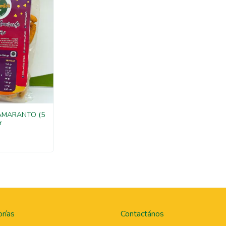
AMARANTO (5
r
rías
Contactános