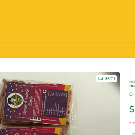
GRATIS
Inic
PIE
CH
$
Env