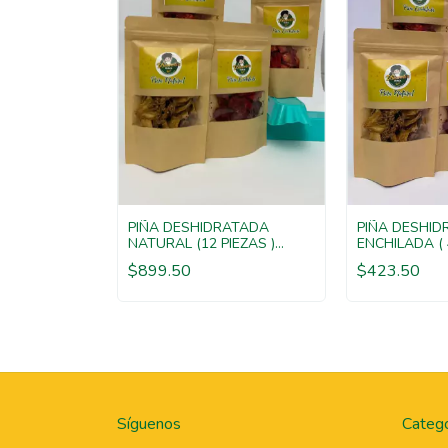
 Y PIÑA
PIÑA DESHIDRATADA
PIÑA DESHI
A NATURAL
NATURAL (12 PIEZAS )
ENCHILADA ( 
gr
720gr
gr
$899.50
$423.50
Síguenos
Catego