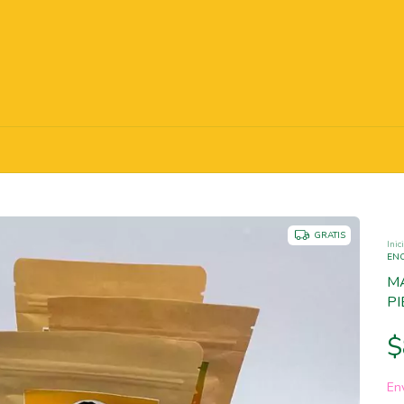
GRATIS
Inic
ENC
M
PI
$
Env