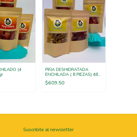
HILADO (4
PIÑA DESHIDRATADA
gr
ENCHILADA ( 8 PIEZAS) 480
PIÑA DES
gr
$609.50
NATURAL (
$423.50
Suscribite al newsletter